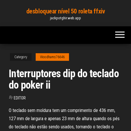
Skip
desbloquear nível 50 roleta ffxiv
to
jackpotghir.web.app
the
content
Category
Woodhams76646
Interruptores dip do teclado
do poker ii
By
EDITOR
O teclado sem moldura tem um comprimento de 436 mm,
127 mm de largura e apenas 23 mm de altura quando os pés
do teclado não estão sendo usados, tornando o teclado o