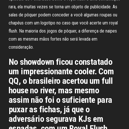
rara, ela muitas vezes se torna um objeto de publicidade. As
salas de pôquer podem conceder a você algumas roupas ou
chapéus com um logotipo no caso que você acerte um royal
flush. Na maioria dos jogos de pôquer, a diferença de naipes
com as mesmas mãos fortes não será levada em
consideração.
No showdown ficou constatado
um impressionante cooler. Com
QQ, o brasileiro acertou um full
house no river, mas mesmo
assim não foi o suficiente para
puxar as fichas, já que o
adversário segurava KJs em
espadas, com um Royal Flush.