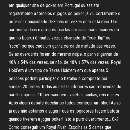
em qualquer site de poker em Portugal ou assiste
regularmente a torneios e jogos de poker já viu certamente o
pote ser conquistado dezenas de vezes com esta mão. Um
par contra duas overcards (cartas em suas mãos maiores do
que no board) é muitas vezes chamado de "coin-flip" ou
"race", porque cada um ganha cerca de metade das vezes.
Se as overcards forem do mesmo naipe, o par vai ganhar de
46% a 54% das vezes, se não, de 48% a 57% das vezes. Royal
Hold’em é um tipo de Texas Hold’em em que apenas 5
pessoas podem participar e o baralho é composto por
apenas 20 cartas, todas as cartas inferiores são removidas do
baralho, apenas 10 permanecem, valetes, rainhas, reis e ases.
Após algum debate decidimos todos começar um blog! Aviso
já que não estamos a sugerir que os jogadores façam batota
quando tiverem a jogar poker! Isto é puro divertimento… Ok?
Como conseguir um Royal Flush. Escolha as 5 cartas que