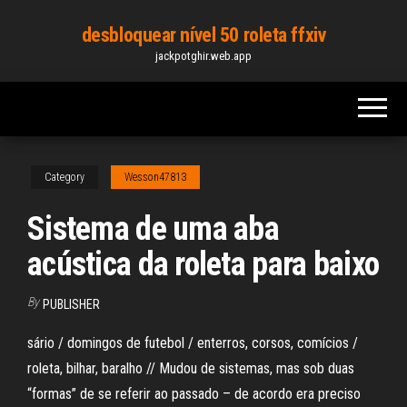
Skip
desbloquear nível 50 roleta ffxiv
to
jackpotghir.web.app
the
content
Category
Wesson47813
Sistema de uma aba
acústica da roleta para baixo
By
PUBLISHER
sário / domingos de futebol / enterros, corsos, comícios /
roleta, bilhar, baralho // Mudou de sistemas, mas sob duas
“formas” de se referir ao passado – de acordo era preciso