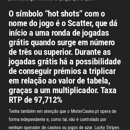
O símbolo “hot shots” com o
nome do jogo é o Scatter, que dá
início a uma ronda de jogadas
grátis quando surge em número
de três ou superior. Durante as
jogadas grátis há a possibilidade
de conseguir prémios a triplicar
em relação ao valor de tabela,
graças a um multiplicador. Taxa
RTP de 97,712%
Tenha também em atenção que o MisterCasino.pt opera de
forma independente e, como tal, não é controlado por
nenhum operador de casinos ou jogos de azar. Lucky Stripes