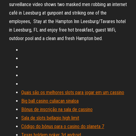
surveillance video shows two masked men robbing an internet
café in Leesburg at gunpoint and striking one of the
employees, Stay at the Hampton Inn Leesburg/Tavares hotel
in Leesburg, FL and enjoy free hot breakfast, guest WiFi,
outdoor pool and a clean and fresh Hampton bed.
Quais são os melhores slots para jogar em um cassino
Big ball casino culiacan sinaloa
Bônus de inscrição na sala de cassino
Sala de slots bellagio high limit
Código do bônus para o casino do planeta 7
Texas holdem poker 3d android