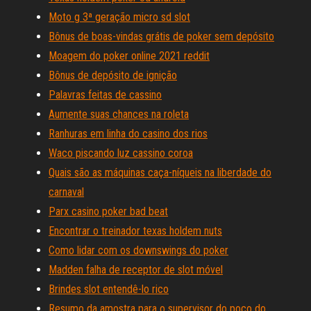
Moto g 3ª geração micro sd slot
Bônus de boas-vindas grátis de poker sem depósito
Moagem do poker online 2021 reddit
Bônus de depósito de ignição
Palavras feitas de cassino
Aumente suas chances na roleta
Ranhuras em linha do casino dos rios
Waco piscando luz cassino coroa
Quais são as máquinas caça-níqueis na liberdade do
carnaval
Parx casino poker bad beat
Encontrar o treinador texas holdem nuts
Como lidar com os downswings do poker
Madden falha de receptor de slot móvel
Brindes slot entendê-lo rico
Resumo da amostra para o supervisor do poço do