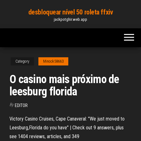
Skip
desbloquear nível 50 roleta ffxiv
to
jackpotghir.web.app
the
content
Category
Minock58663
O casino mais próximo de
leesburg florida
By
EDITOR
Victory Casino Cruises, Cape Canaveral: "We just moved to
Leesburg,Florida do you have" | Check out 9 answers, plus
see 1404 reviews, articles, and 349